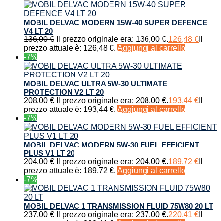
MOBIL DELVAC MODERN 15W-40 SUPER DEFENCE
V4 LT 20
136,00
€
Il prezzo originale era: 136,00 €.
126,48
€
Il
prezzo attuale è: 126,48 €.
Aggiungi al carrello
-7%
MOBIL DELVAC ULTRA 5W-30 ULTIMATE
PROTECTION V2 LT 20
208,00
€
Il prezzo originale era: 208,00 €.
193,44
€
Il
prezzo attuale è: 193,44 €.
Aggiungi al carrello
-7%
MOBIL DELVAC MODERN 5W-30 FUEL EFFICIENT
PLUS V1 LT 20
204,00
€
Il prezzo originale era: 204,00 €.
189,72
€
Il
prezzo attuale è: 189,72 €.
Aggiungi al carrello
-7%
MOBIL DELVAC 1 TRANSMISSION FLUID 75W80 20 LT
237,00
€
Il prezzo originale era: 237,00 €.
220,41
€
Il