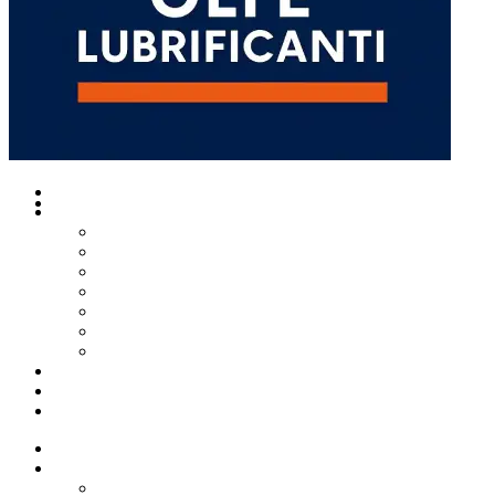
Home
Richiedi accesso Rivenditore
Catalogo prodotti
Liquidi Antigelo
Additivi auto e moto
Oli e Lubrificanti per Agricoltura
Lubrificanti industriali
Nautica olii grassi e lubrificanti
Oli auto e moto
Oli grassi e lubrificanti per Truck e Commerciali
Chi siamo
News
Contatti
Home
Catalogo prodotti
Liquidi Antigelo