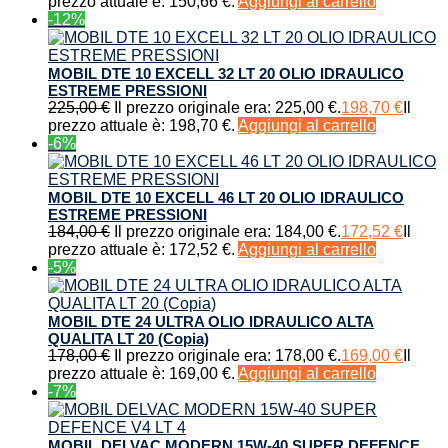
prezzo attuale è: 150,66 €.
Aggiungi al carrello
-12%
MOBIL DTE 10 EXCELL 32 LT 20 OLIO IDRAULICO
ESTREME PRESSIONI
225,00
€
Il prezzo originale era: 225,00 €.
198,70
€
Il
prezzo attuale è: 198,70 €.
Aggiungi al carrello
-6%
MOBIL DTE 10 EXCELL 46 LT 20 OLIO IDRAULICO
ESTREME PRESSIONI
184,00
€
Il prezzo originale era: 184,00 €.
172,52
€
Il
prezzo attuale è: 172,52 €.
Aggiungi al carrello
-5%
MOBIL DTE 24 ULTRA OLIO IDRAULICO ALTA
QUALITA LT 20 (Copia)
178,00
€
Il prezzo originale era: 178,00 €.
169,00
€
Il
prezzo attuale è: 169,00 €.
Aggiungi al carrello
-7%
MOBIL DELVAC MODERN 15W-40 SUPER DEFENCE