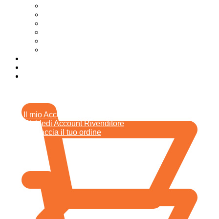
Additivi auto e moto
Oli e Lubrificanti per Agricoltura
Lubrificanti industriali
Nautica olii grassi e lubrificanti
Oli auto e moto
Oli grassi e lubrificanti per Truck e Commerciali
Chi siamo
News
Contatti
0,00
€
ACCOUNT
Il mio Account
Richiedi Account Rivenditore
Rintraccia il tuo ordine
0,00
€