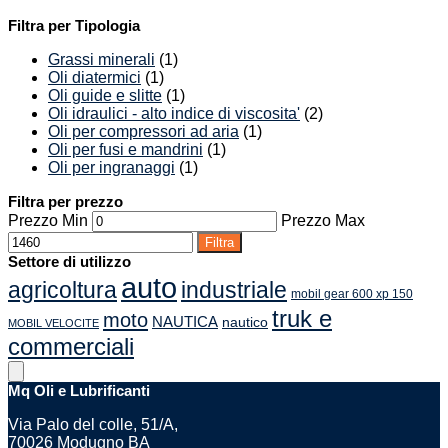
Filtra per Tipologia
Grassi minerali
(1)
Oli diatermici
(1)
Oli guide e slitte
(1)
Oli idraulici - alto indice di viscosita'
(2)
Oli per compressori ad aria
(1)
Oli per fusi e mandrini
(1)
Oli per ingranaggi
(1)
Filtra per prezzo
Prezzo Min
Prezzo Max
Filtra
Settore di utilizzo
auto
agricoltura
industriale
mobil gear 600 xp 150
truk e
moto
NAUTICA
nautico
MOBIL VELOCITE
commerciali
Mq Oli e Lubrificanti
Via Palo del colle, 51/A,
70026 Modugno BA