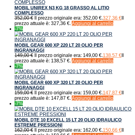
MOBIL UNIREX N3 KG 18 GRASSO AL LITIO
COMPLESSO
352,00
€
Il prezzo originale era: 352,00 €.
327,36
€
Il
prezzo attuale è: 327,36 €.
Aggiungi al carrello
-7%
MOBIL GEAR 600 XP 220 LT 20 OLIO PER
INGRANAGGI
149,00
€
Il prezzo originale era: 149,00 €.
138,57
€
Il
prezzo attuale è: 138,57 €.
Aggiungi al carrello
-7%
MOBIL GEAR 600 XP 320 LT 20 OLIO PER
INGRANAGGI
159,00
€
Il prezzo originale era: 159,00 €.
147,87
€
Il
prezzo attuale è: 147,87 €.
Aggiungi al carrello
-7%
MOBIL DTE 10 EXCELL 15 LT 20 OLIO IDRAULICO
ESTREME PRESSIONI
162,00
€
Il prezzo originale era: 162,00 €.
150,66
€
Il