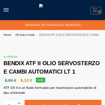
0
VENDITA AL DETTAGLIO E ALL’INGROSSO
Home
Oli Auto e moto
BENDIX ATF II OLIO SERVOSTERZO E CAMBI AUTOMATICI LT 1
/
/
In offerta!
BENDIX ATF II OLIO SERVOSTERZO
E CAMBI AUTOMATICI LT 1
8,90
€
6,10
€
-31%
ATF DX II è un fluido formulato per trasmissioni automatiche di
tipo universale