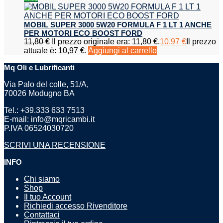
MOBIL SUPER 3000 5W20 FORMULA F 1 LT 1 ANCHE
PER MOTORI ECO BOOST FORD
11,80
€
Il prezzo originale era: 11,80 €.
10,97
€
Il prezzo
attuale è: 10,97 €.
Aggiungi al carrello
Mq Oli e Lubrificanti
Via Palo del colle, 51/A,
70026 Modugno BA
Tel.: +39.333 633 7513
E-mail: info@mqricambi.it
P.IVA 06524030720
SCRIVI UNA RECENSIONE
INFO
Chi siamo
Shop
Il tuo Account
Richiedi accesso Rivenditore
Contattaci