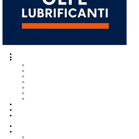
Home
Richiedi accesso Rivenditore
Catalogo prodotti
Liquidi Antigelo
Additivi auto e moto
Oli e Lubrificanti per Agricoltura
Lubrificanti industriali
Nautica olii grassi e lubrificanti
Oli auto e moto
Oli grassi e lubrificanti per Truck e Commerciali
Chi siamo
News
Contatti
Home
Catalogo prodotti
Liquidi Antigelo