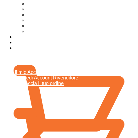
Additivi auto e moto
Oli e Lubrificanti per Agricoltura
Lubrificanti industriali
Nautica olii grassi e lubrificanti
Oli auto e moto
Oli grassi e lubrificanti per Truck e Commerciali
Chi siamo
News
Contatti
0,00
€
ACCOUNT
Il mio Account
Richiedi Account Rivenditore
Rintraccia il tuo ordine
0,00
€