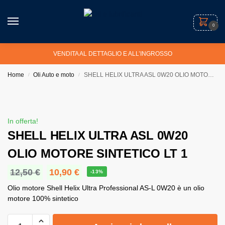
0
VENDITA AL DETTAGLIO E ALL’INGROSSO
Home
Oli Auto e moto
SHELL HELIX ULTRA ASL 0W20 OLIO MOTORE SINTETICO LT 1
/
/
In offerta!
SHELL HELIX ULTRA ASL 0W20
OLIO MOTORE SINTETICO LT 1
12,50
€
10,90
€
-13%
Olio motore Shell Helix Ultra Professional AS-L 0W20 è un olio
motore 100% sintetico