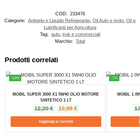
COD:
233476
Categorie:
Antigelo e Liquido Refrigerante
,
Oli Auto e moto
,
Oli e
Lubrificanti per Agricoltura
Tag:
auto
,
truk e commerciali
Marchio:
Total
Prodotti correlati
-10%
-7%
MOBIL SUPER 3000 X1 5W40 OLIO MOTORE
MOBIL 1 0
SINTETICO 1 LT
12,20
€
10,99
€
1
Aggiungi al carrello