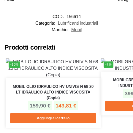
COD:
156614
Categoria:
Lubrificanti industriali
Marchio:
Mobil
Prodotti correlati
-10%
-7%
MOBILGRE
INDUST
MOBIL OLIO IDRAULICO HV UNIVIS N 68 20
LT IDRAULICO ALTO INDICE VISCOSITA
39
(Copia)
159,90
€
143,81
€
Aggiungi al carrello