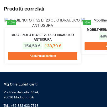
Prodotti correlati
-10%
-6%
MOBILTHERM 
MOBIL NUTO H 32 LT 20 OLIO IDRAULICO
18
ANTIUSURA
154,50
€
138,79
€
Aggiungi al carrello
Mq Oli e Lubrificanti
Via Palo del colle, 51/A,
70026 Modugno BA
Tel.: +39.333 633 7513