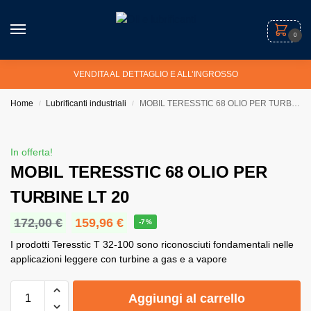
0
VENDITA AL DETTAGLIO E ALL’INGROSSO
Home
Lubrificanti industriali
MOBIL TERESSTIC 68 OLIO PER TURBINE LT 20
/
/
In offerta!
MOBIL TERESSTIC 68 OLIO PER
TURBINE LT 20
172,00
€
159,96
€
-7%
I prodotti Teresstic T 32-100 sono riconosciuti fondamentali nelle
applicazioni leggere con turbine a gas e a vapore
Aggiungi al carrello